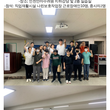
-
장소
;
인천안마수려원 지하강당 및
2
층 실습실
-
참석
:
직업재활시설 나린보호작업장 근로장애인
10
명, 종사자2명