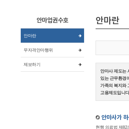
안마란
안마업권수호
안마란
무자격안마행위
제보하기
안마사 제도는 
있는 근무환경이
가족의 복지와 
고용제도입니다
안마사가 하
현행 의료법 제82